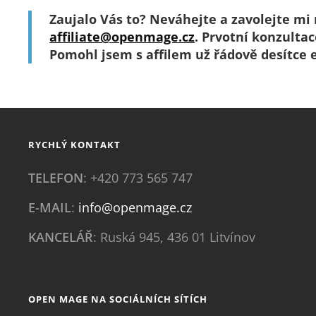
Zaujalo Vás to? Neváhejte a zavolejte mi n
affiliate@openmage.cz
. Prvotní konzulta
Pomohl jsem s affilem už řádově desítce 
RYCHLÝ KONTAKT
TELEFON
: +420 773 565 747
E-MAIL
:
info@openmage.cz
KANCELÁŘ
: Ruská 945, 436 01 Litvínov
OPEN MAGE NA SOCIÁLNÍCH SÍTÍCH