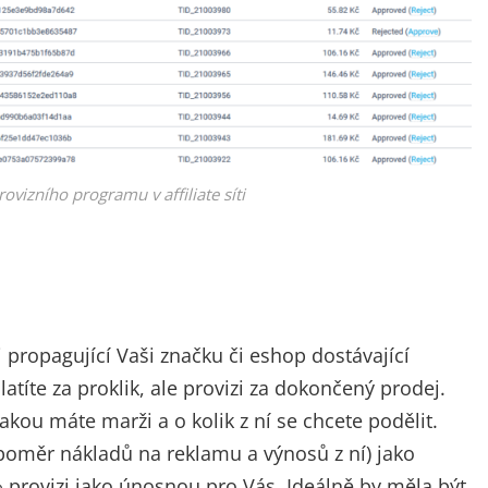
ovizního programu v affiliate síti
ři propagující Vaši značku či eshop dostávající
atíte za proklik, ale provizi za dokončený prodej.
jakou máte marži a o kolik z ní se chcete podělit.
oměr nákladů na reklamu a výnosů z ní) jako
 provizi jako únosnou pro Vás. Ideálně by měla být