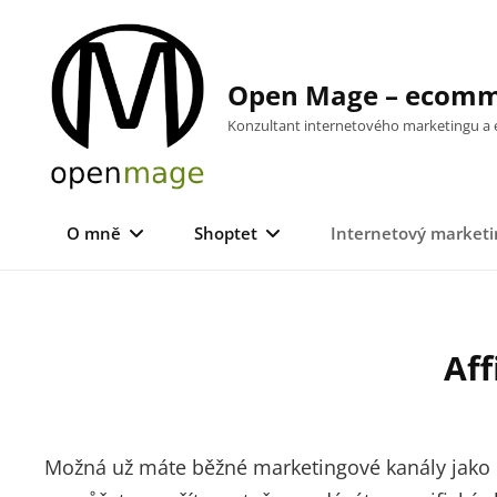
Skip
to
content
Open Mage – ecomme
Konzultant internetového marketingu 
O mně
Shoptet
Internetový marketi
Aff
Možná už máte běžné marketingové kanály jako 