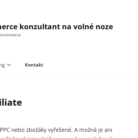
rce konzultant na volné noze
a ecommerce
ng
Kontakt
iliate
By
Stanislav
Puffler,
PPC nebo zbožáky vyřešené. A možná je ani
DiS.