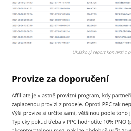
Ukázkový report konverzí z pr
Provize za doporučení
Affiliate je vlastně provizní program, kdy partne
zaplacenou provizi z prodeje. Oproti PPC tak nepl
Výši provize si určíte sami, většinou podle toho 
Typicky pokud třeba v PPC hodnotíte 10% PNO (p
akceptovatelnou mez, pak lze obdobně určit 10%