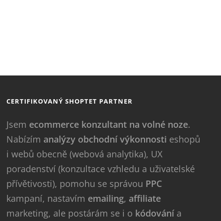
CERTIFIKOVANÝ SHOPTET PARTNER
Jsem
ecommerce konzultant na volné noze
.
Nabízím
analýzy obchodní výkonnosti
eshopů
i webů obecně (webová analytika), UX
poradenství (konzultace vzhledu a uživatelské
přívětivosti), pomohu se správou
PPC
kampaní, nastavím
emailing
,
affiliate
marketing, ale postárám se i o
kódování
a