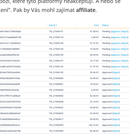
oží, které tyto platformy neakceptují. A nebo se
ení“. Pak by Vás mohl zajímat
affiliate
.