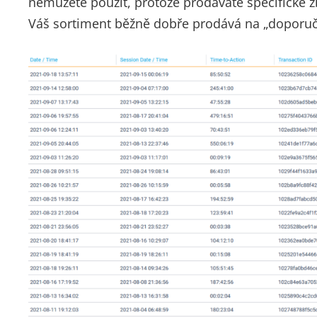
nemůžete použít, protože prodáváte specifické zb
Váš sortiment běžně dobře prodává na „doporuč