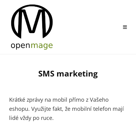
Skip
to
content
SMS marketing
By
Stanislav
Puffler,
Krátké zprávy na mobil přímo z Vašeho
DiS.
eshopu. Využijte fakt, že mobilní telefon mají
lidé vždy po ruce.