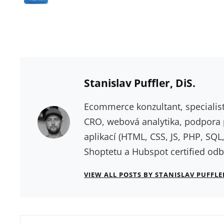
Author:
Stanislav Puffler, DiS.
Ecommerce konzultant, specialist
CRO, webová analytika, podpora 
aplikací (HTML, CSS, JS, PHP, SQL,
Shoptetu a Hubspot certified od
VIEW ALL POSTS BY STANISLAV PUFFLER
Navigace