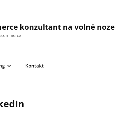
rce konzultant na volné noze
a ecommerce
ng
Kontakt
kedIn