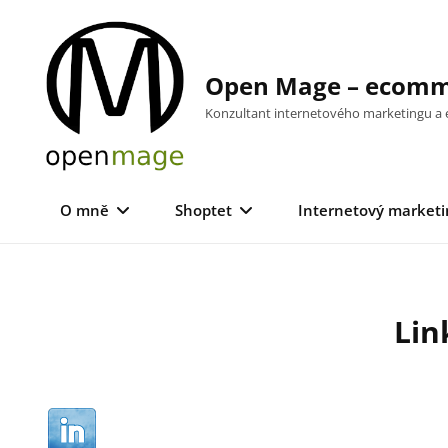
Skip
to
content
Open Mage – ecomme
Konzultant internetového marketingu 
O mně
Shoptet
Internetový marketi
Lin