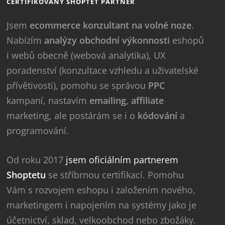
CERTIFIKOVANÝ SHOPTET PARTNER
Jsem
ecommerce konzultant na volné noze
.
Nabízím
analýzy obchodní výkonnosti
eshopů
i webů obecně (webová analytika), UX
poradenství (konzultace vzhledu a uživatelské
přívětivosti), pomohu se správou
PPC
kampaní, nastavím
emailing
,
affiliate
marketing, ale postárám se i o
kódování
a
programování.
Od roku 2017
jsem oficiálním partnerem
Shoptetu
se stříbrnou certifikací. Pomohu
Vám s rozvojem eshopu i založením nového,
marketingem i napojením na systémy jako je
účetnictví, sklad, velkoobchod nebo zbožáky.