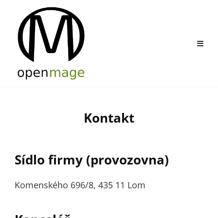
Skip
to
content
Kontakt
By
Stanislav
Sídlo firmy (provozovna)
Puffler,
DiS.
Komenského 696/8, 435 11 Lom