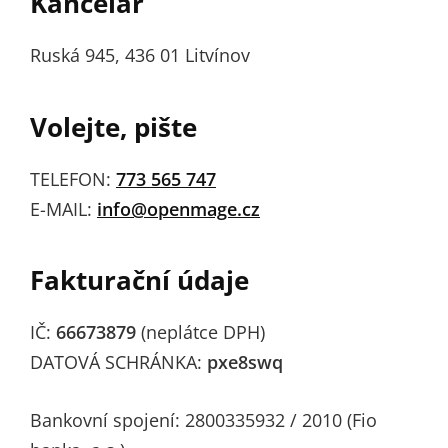
Kancelář
Ruská 945, 436 01 Litvínov
Volejte, pište
TELEFON:
773 565 747
E-MAIL:
info@openmage.cz
Fakturační údaje
IČ:
66673879
(neplátce DPH)
DATOVÁ SCHRÁNKA:
pxe8swq
Bankovní spojení: 2800335932 / 2010 (Fio