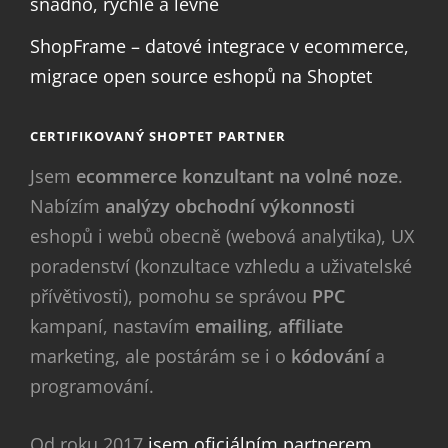
snadno, rychle a levně
ShopFrame – datové integrace v ecommerce,
migrace open source eshopů na Shoptet
CERTIFIKOVANÝ SHOPTET PARTNER
Jsem
ecommerce konzultant na volné noze
.
Nabízím
analýzy obchodní výkonnosti
eshopů i webů obecně (webová analytika), UX
poradenství (konzultace vzhledu a uživatelské
přívětivosti), pomohu se správou
PPC
kampaní, nastavím
emailing
,
affiliate
marketing, ale postárám se i o
kódování
a
programování.
Od roku 2017
jsem oficiálním partnerem