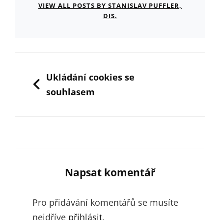
VIEW ALL POSTS BY STANISLAV PUFFLER,
DIS.
Navigace
pro
PREVIOUS
Ukládání cookies se
příspěvek
souhlasem
Napsat komentář
Pro přidávání komentářů se musíte
nejdříve
přihlásit
.