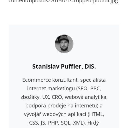
content/uploads/2015/01/cropped-pozadi.jpg
Author:
Stanislav Puffler, DiS.
Ecommerce konzultant, specialista
internet marketingu (SEO, PPC,
zbožáky, UX, CRO, webová analytika,
podpora prodeje na internetu) a
vývojář webových aplikací (HTML,
CSS, JS, PHP, SQL, XML). Hrdý