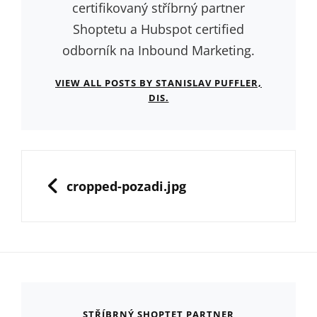
certifikovaný stříbrný partner
Shoptetu a Hubspot certified
odborník na Inbound Marketing.
VIEW ALL POSTS BY STANISLAV PUFFLER,
DIS.
Navigace
pro
PREVIOUS
cropped-pozadi.jpg
příspěvek
STŘÍBRNÝ SHOPTET PARTNER