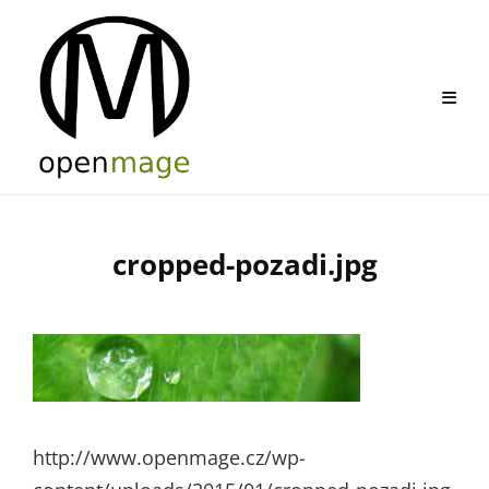
Skip
to
content
cropped-pozadi.jpg
http://www.openmage.cz/wp-