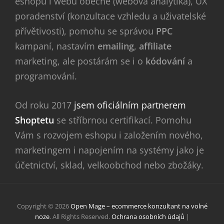
eshopů i webů obecně (webová analytika), UX
poradenství (konzultace vzhledu a uživatelské
přívětivosti), pomohu se správou
PPC
kampaní, nastavím
emailing
,
affiliate
marketing, ale postárám se i o
kódování
a
programování.
Od roku 2017
jsem oficiálním partnerem
Shoptetu
se stříbrnou certifikací. Pomohu
Vám s rozvojem eshopu i založením nového,
marketingem i napojením na systémy jako je
účetnictví, sklad, velkoobchod nebo zbožáky.
Copyright © 2026
Open Mage – ecommerce konzultant na volné
noze
. All Rights Reserved.
Ochrana osobních údajů
|