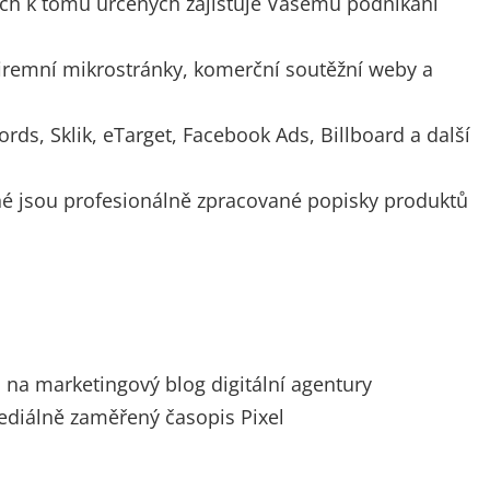
ech k tomu určených zajišťuje Vašemu podnikání
iremní mikrostránky, komerční soutěžní weby a
ds, Sklik, eTarget, Facebook Ads, Billboard a další
é jsou profesionálně zpracované popisky produktů
na marketingový blog digitální agentury
diálně zaměřený časopis Pixel