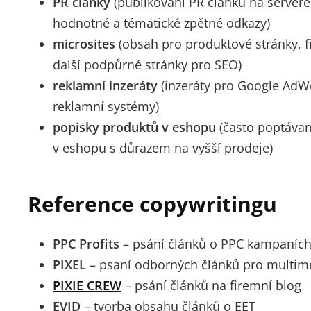
PR články
(publikování PR článků na server
hodnotné a tématické zpětné odkazy)
microsites
(obsah pro produktové stránky, f
další podpůrné stránky pro SEO)
reklamní inzeráty
(inzeráty pro Google AdWor
reklamní systémy)
popisky produktů v eshopu
(často poptávan
v eshopu s důrazem na vyšší prodeje)
Reference copywritingu
PPC Profits
– psání článků o PPC kampaních 
PIXEL
– psaní odborných článků pro multime
PIXIE CREW
– psání článků na firemní blog
EVID
– tvorba obsahu článků o EET