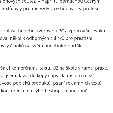
r slohových soutěží – např. tu pořádanou Českým
a textů byly pro mě vždy více hobby než profesní
z oblasti hudební tvorby na PC a zpracování zvuku
coval několik odborných článků pro prestižní
stovky článků na svém hudebním portále
však i komerčnímu textu. Už na škole v rámci praxe,
ep, jsem dával do kopy copy claims pro místní
tivosti popisků produktů, psaní reklamních textů
i konkurenčních výhod eshopů a podobně.