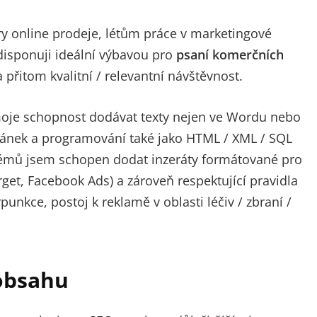
y online prodeje, létům práce v marketingové
 disponuji ideální výbavou pro
psaní komerčních
a přitom kvalitní / relevantní návštěvnost.
oje schopnost dodávat texty nejen ve Wordu nebo
tránek a programování také jako HTML / XML / SQL
témů jsem schopen dodat inzeráty formátované pro
get, Facebook Ads) a zároveň respektující pravidla
unkce, postoj k reklamě v oblasti léčiv / zbraní /
 obsahu