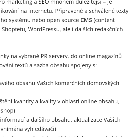
pro marketing a
SEO
mnohem důležitější – je
kování na internetu. Připravené a schválené texty
ího systému nebo open source
CMS
(content
 Shoptetu, WordPressu, ale i dalších redakčních
ánky na vybrané PR servery, do online magazínů
kování textů a sazba obsahu spojeny s:
ímavého obsahu Vašich komerčních domovských
štění kvantity a kvality v oblasti online obsahu,
eshop)
 informací a dalšího obsahu, aktualizace Vašich
ě vnímána vyhledávači)