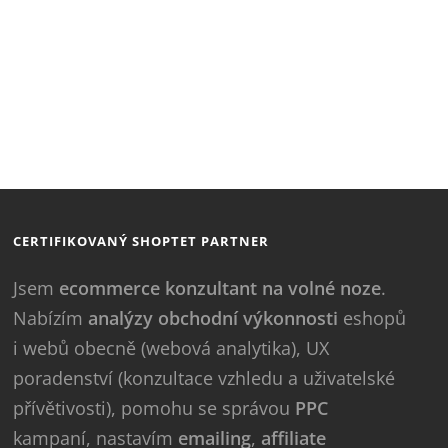
CERTIFIKOVANÝ SHOPTET PARTNER
Jsem
ecommerce konzultant na volné noze
.
Nabízím
analýzy obchodní výkonnosti
eshopů
i webů obecně (webová analytika), UX
poradenství (konzultace vzhledu a uživatelské
přívětivosti), pomohu se správou
PPC
kampaní, nastavím
emailing
,
affiliate