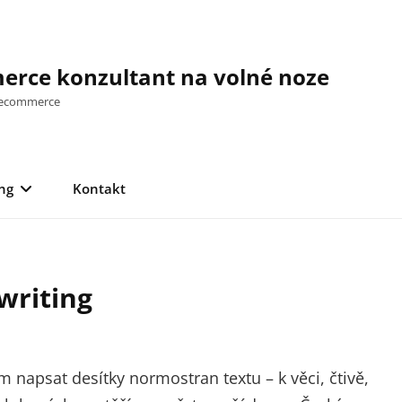
rce konzultant na volné noze
a ecommerce
ng
Kontakt
writing
By
Stanislav
Puffler,
napsat desítky normostran textu – k věci, čtivě,
DiS.