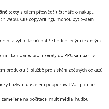
šné texty
s cílem přesvědčit čtenáře o nákupu
nkách webu. Cíle copywritingu mohou být ovšem
odním a vyhledávači dobře hodnoceným textovým
lamní kampaně, pro inzeráty do
PPC kampaní
v
ém produktu či službě pro získání zpětných odkazů
ticky blízkým obsahem podporovat Váš primární
y zaměřené na počítače, multimédia, hudbu,