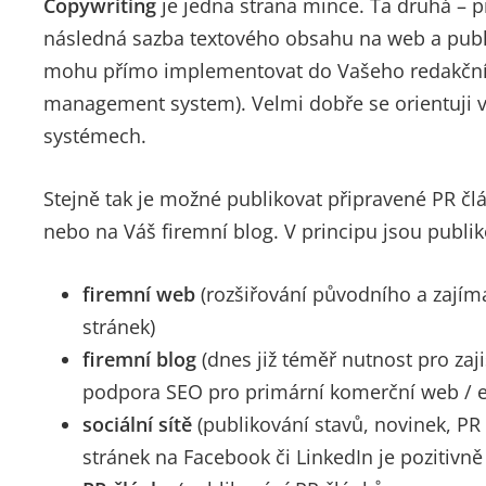
Copywriting
je jedna strana mince. Ta druhá – 
následná sazba textového obsahu na web a publi
mohu přímo implementovat do Vašeho redakčn
management system). Velmi dobře se orientuji v
systémech.
Stejně tak je možné publikovat připravené PR čl
nebo na Váš firemní blog. V principu jsou publi
firemní web
(rozšiřování původního a zaj
stránek)
firemní blog
(dnes již téměř nutnost pro zaji
podpora SEO pro primární komerční web / 
sociální sítě
(publikování stavů, novinek, PR
stránek na Facebook či LinkedIn je pozitivn