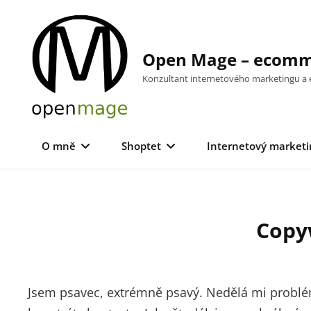
Skip
to
content
Open Mage – ecomme
Konzultant internetového marketingu 
O mně
Shoptet
Internetový marketi
Copy
Jsem psavec, extrémně psavý. Nedělá mi problém 