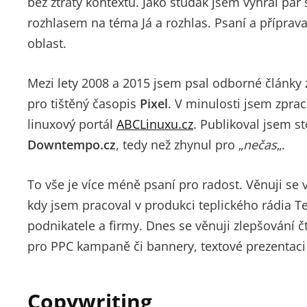
bez ztráty kontextu. Jako študák jsem vyhrál pá
rozhlasem na téma Já a rozhlas. Psaní a příprav
oblast.
Mezi lety 2008 a 2015 jsem psal odborné články 
pro tištěný časopis
Pixel
. V minulosti jsem zpra
linuxový portál
ABCLinuxu.cz
. Publikoval jsem 
Downtempo.cz
, tedy než zhynul pro „
nečas
„.
To vše je více méně psaní pro radost. Věnuji se 
kdy jsem pracoval v produkci teplického rádia T
podnikatele a firmy. Dnes se věnuji zlepšování č
pro PPC kampaně či bannery, textové prezentac
Copywriting