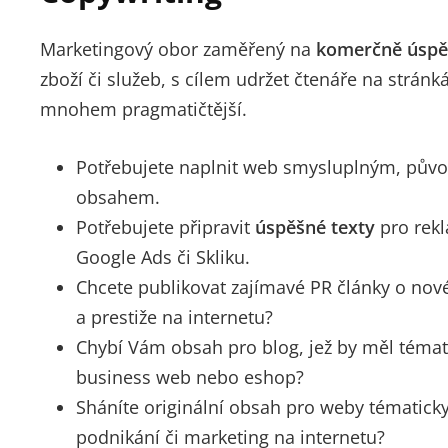
Marketingový obor zaměřený na
komerčně úspě
zboží či služeb, s cílem udržet čtenáře na strá
mnohem pragmatičtější.
Potřebujete naplnit web smysluplným, pův
obsahem.
Potřebujete připravit
úspěšné texty
pro rek
Google Ads či Skliku.
Chcete publikovat zajímavé PR články o nov
a prestiže na internetu?
Chybí Vám obsah pro blog, jež by měl téma
business web nebo eshop?
Sháníte originální obsah pro weby tématick
podnikání či marketing na internetu?