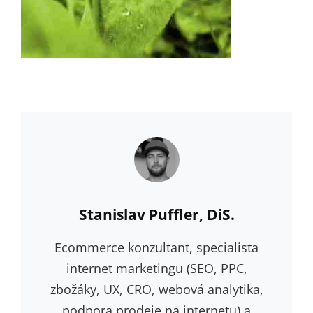
Author:
Stanislav Puffler, DiS.
Ecommerce konzultant, specialista
internet marketingu (SEO, PPC,
zbožáky, UX, CRO, webová analytika,
podpora prodeje na internetu) a