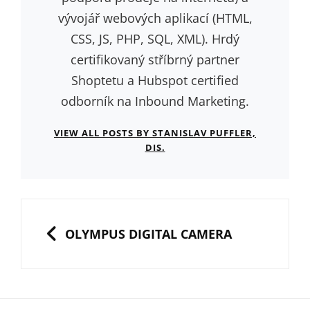
vývojář webových aplikací (HTML,
CSS, JS, PHP, SQL, XML). Hrdý
certifikovaný stříbrný partner
Shoptetu a Hubspot certified
odborník na Inbound Marketing.
VIEW ALL POSTS BY STANISLAV PUFFLER,
DIS.
Navigace
pro
PREVIOUS
OLYMPUS DIGITAL CAMERA
příspěvek