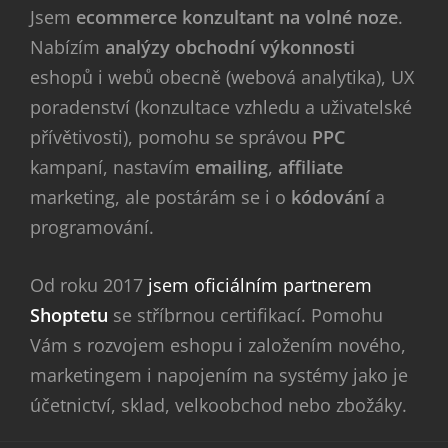
Jsem
ecommerce konzultant na volné noze
.
Nabízím
analýzy obchodní výkonnosti
eshopů i webů obecně (webová analytika), UX
poradenství (konzultace vzhledu a uživatelské
přívětivosti), pomohu se správou
PPC
kampaní, nastavím
emailing
,
affiliate
marketing, ale postárám se i o
kódování
a
programování.
Od roku 2017
jsem oficiálním partnerem
Shoptetu
se stříbrnou certifikací. Pomohu
Vám s rozvojem eshopu i založením nového,
marketingem i napojením na systémy jako je
účetnictví, sklad, velkoobchod nebo zbožáky.