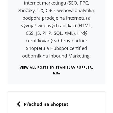
internet marketingu (SEO, PPC,
zbožáky, UX, CRO, webová analytika,
podpora prodeje na internetu) a
vývojář webových aplikací (HTML,
CSS, JS, PHP, SQL, XML). Hrdý
certifikovaný stříbrný partner
Shoptetu a Hubspot certified
odborník na Inbound Marketing.
VIEW ALL POSTS BY STANISLAV PUFFLER,
DIS.
Navigace
pro
PREVIOUS
Přechod na Shoptet
příspěvek