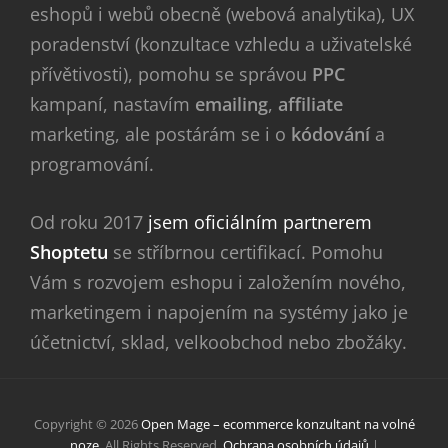
eshopů i webů obecně (webová analytika), UX
poradenství (konzultace vzhledu a uživatelské
přívětivosti), pomohu se správou
PPC
kampaní, nastavím
emailing
,
affiliate
marketing, ale postárám se i o
kódování
a
programování.
Od roku 2017
jsem oficiálním partnerem
Shoptetu
se stříbrnou certifikací. Pomohu
Vám s rozvojem eshopu i založením nového,
marketingem i napojením na systémy jako je
účetnictví, sklad, velkoobchod nebo zbožáky.
Copyright © 2026
Open Mage – ecommerce konzultant na volné
noze
. All Rights Reserved.
Ochrana osobních údajů
|